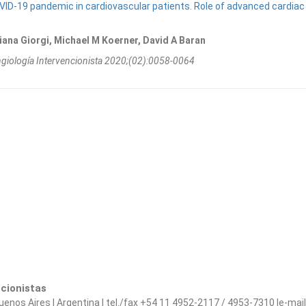
OVID-19 pandemic in cardiovascular patients. Role of advanced cardiac
iana Giorgi, Michael M Koerner, David A Baran
ngiologí­a Intervencionista 2020;(02):0058-0064
ncionistas
s Aires | Argentina | tel./fax +54 11 4952-2117 / 4953-7310 |e-mail 