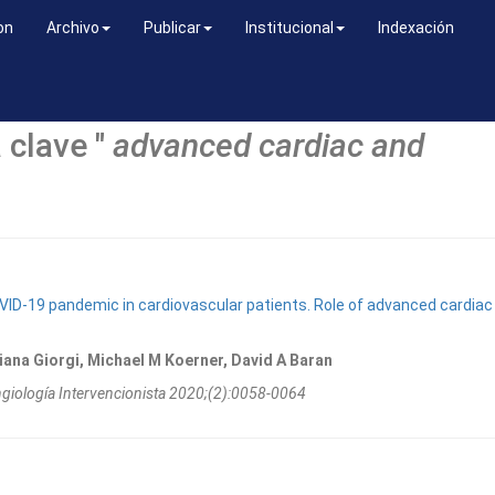
on
Archivo
Publicar
Institucional
Indexación
 clave "
advanced cardiac and
OVID-19 pandemic in cardiovascular patients. Role of advanced cardiac
iana Giorgi, Michael M Koerner, David A Baran
ngiologí­a Intervencionista 2020;(2):0058-0064