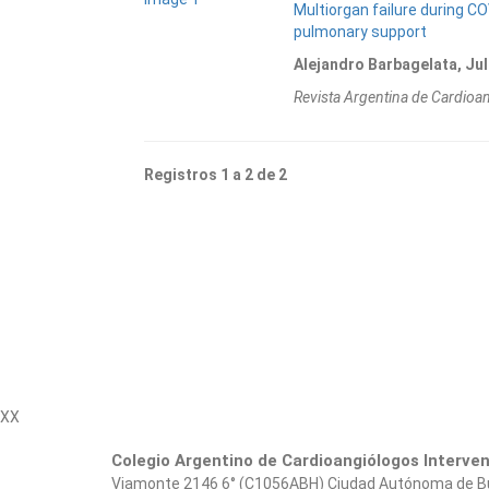
Multiorgan failure during C
pulmonary support
Alejandro Barbagelata, Jul
Revista Argentina de Cardioa
Registros 1 a 2 de 2
XX
Colegio Argentino de Cardioangiólogos Interve
Viamonte 2146 6° (C1056ABH) Ciudad Autónoma de Bueno