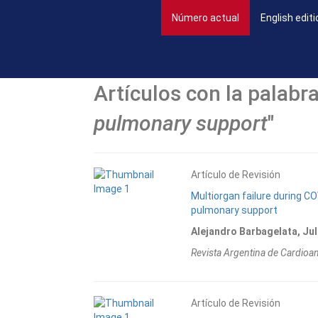
(current)
Número actual
English editi
Artículos con la palabra
pulmonary support
"
Artículo de Revisión
Multiorgan failure during C
pulmonary support
Alejandro Barbagelata, Jul
Revista Argentina de Cardioa
Artículo de Revisión