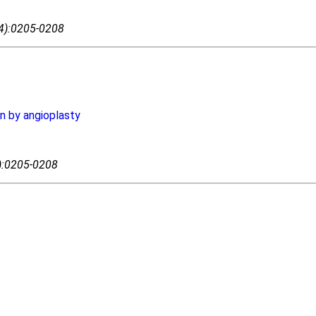
04):0205-0208
n by angioplasty
4):0205-0208