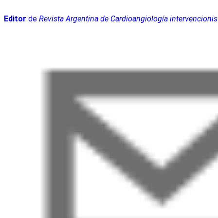
Editor
de
Revista Argentina de Cardioangiología intervencionis