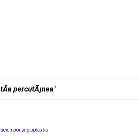
tÃ­a percutÃ¡nea
"
ución por angioplastia