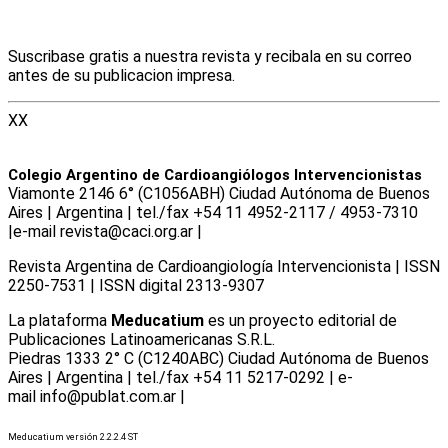
Suscribase gratis a nuestra revista y recibala en su correo
antes de su publicacion impresa.
XX
Colegio Argentino de Cardioangiólogos Intervencionistas
Viamonte 2146 6° (C1056ABH) Ciudad Autónoma de Buenos
Aires | Argentina | tel./fax +54 11 4952-2117 / 4953-7310
|e-mail revista@caci.org.ar |
www.caci.org.ar
Revista Argentina de Cardioangiologí­a Intervencionista | ISSN
2250-7531 | ISSN digital 2313-9307
La plataforma
Meducatium
es un proyecto editorial de
Publicaciones Latinoamericanas S.R.L.
Piedras 1333 2° C (C1240ABC) Ciudad Autónoma de Buenos
Aires | Argentina | tel./fax +54 11 5217-0292 | e-
mail info@publat.com.ar |
www.publat.com.ar
Meducatium versión 2.2.2.4 ST