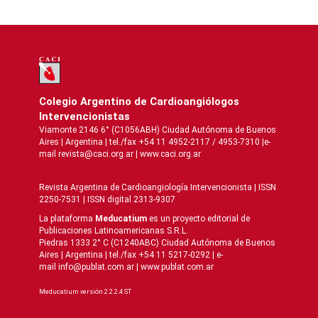
Colegio Argentino de Cardioangiólogos
Intervencionistas
Viamonte 2146 6° (C1056ABH) Ciudad Autónoma de Buenos
Aires | Argentina | tel./fax +54 11 4952-2117 / 4953-7310 |e-
mail revista@caci.org.ar |
www.caci.org.ar
Revista Argentina de Cardioangiologí­a Intervencionista | ISSN
2250-7531 | ISSN digital 2313-9307
La plataforma
Meducatium
es un proyecto editorial de
Publicaciones Latinoamericanas S.R.L.
Piedras 1333 2° C (C1240ABC) Ciudad Autónoma de Buenos
Aires | Argentina | tel./fax +54 11 5217-0292 | e-
mail info@publat.com.ar |
www.publat.com.ar
Meducatium versión 2.2.2.4 ST