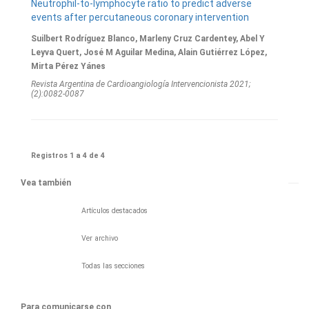
Neutrophil-to-lymphocyte ratio to predict adverse
events after percutaneous coronary intervention
Suilbert Rodríguez Blanco, Marleny Cruz Cardentey, Abel Y
Leyva Quert, José M Aguilar Medina, Alain Gutiérrez López,
Mirta Pérez Yánes
Revista Argentina de Cardioangiologí­a Intervencionista 2021;
(2):0082-0087
Registros 1 a 4 de 4
Vea también
Artículos destacados
Ver archivo
Todas las secciones
Para comunicarse con