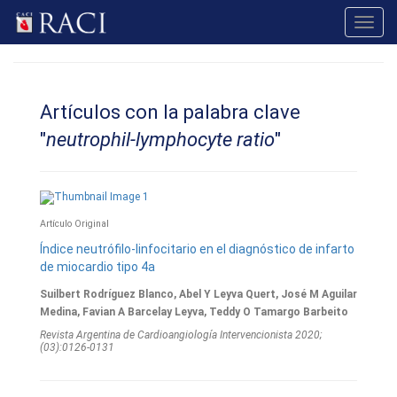
Toggl
navig
Artículos con la palabra clave
"
neutrophil-lymphocyte ratio
"
Artículo Original
Índice neutrófilo-linfocitario en el diagnóstico de infarto
de miocardio tipo 4a
Suilbert Rodríguez Blanco, Abel Y Leyva Quert, José M Aguilar
Medina, Favian A Barcelay Leyva, Teddy O Tamargo Barbeito
Revista Argentina de Cardioangiologí­a Intervencionista 2020;
(03):0126-0131