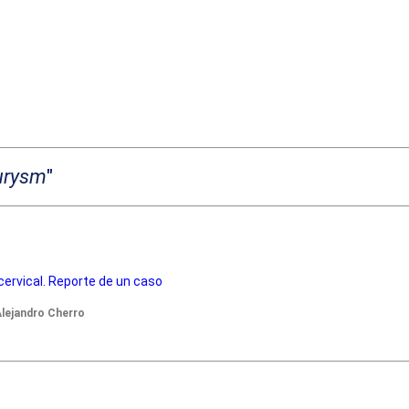
urysm
"
cervical. Reporte de un caso
 Alejandro Cherro