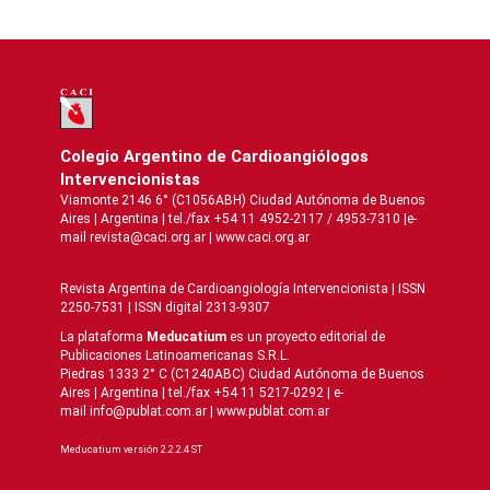
Colegio Argentino de Cardioangiólogos
Intervencionistas
Viamonte 2146 6° (C1056ABH) Ciudad Autónoma de Buenos
Aires | Argentina | tel./fax +54 11 4952-2117 / 4953-7310 |e-
mail revista@caci.org.ar |
www.caci.org.ar
Revista Argentina de Cardioangiologí­a Intervencionista | ISSN
2250-7531 | ISSN digital 2313-9307
La plataforma
Meducatium
es un proyecto editorial de
Publicaciones Latinoamericanas S.R.L.
Piedras 1333 2° C (C1240ABC) Ciudad Autónoma de Buenos
Aires | Argentina | tel./fax +54 11 5217-0292 | e-
mail info@publat.com.ar |
www.publat.com.ar
Meducatium versión 2.2.2.4 ST