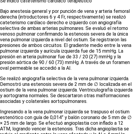
Se indicó cateterismo cardíaco terapéutico
Bajo anestesia general y por punción de vena y arteria femoral
derecha (introductores 6 y 4 Fr, respectivamente) se realizó
cateterismo cardíaco derecho e izquierdo con angiografía
selectiva de ambas arterias pulmonares. Se evaluó el retorno
venoso pulmonar confirmando la estenosis severa de la única
vena pulmonar izquierda a nivel del ostium. Se registraron las
presiones de ambos circuitos. El gradiente medio entre la vena
pulmonar izquierda y aurícula izquierda fue de 15 mmHg. La
presión en arteria pulmonar fue de 33 / 20 (27) mmHg y la
presión aórtica de 90 / 60 (73) mmHg. A través de un foramen
oval permeable se accedió a la AI.
Se realizó angiografía selectiva de la vena pulmonar izquierda.
Demostró una estenosis severa de 2 mm de
∅
localizada en el
ostium de la vena pulmonar izquierda. Ventriculografía izquierda
y aortograma normales. Se descartaron otras malformaciones
asociadas y colaterales aortopulmonares.
Ingresando a la vena pulmonar izquierda se traspuso el
ostium
estenótico con guía de 0,014” y balón coronario de 5 mm de
∅
× 25 mm de largo. Se efectuó angioplastia con inflado a 12
ATM, logrando vencer la estenosis. Tras dicha angioplastia se