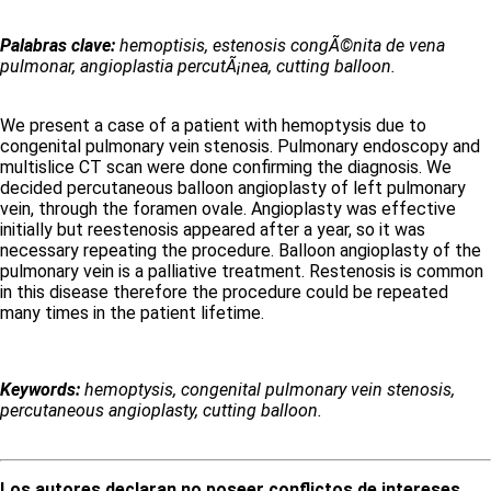
Palabras clave:
hemoptisis, estenosis congÃ©nita de vena
pulmonar, angioplastia percutÃ¡nea, cutting balloon.
We present a case of a patient with hemoptysis due to
congenital pulmonary vein stenosis. Pulmonary endoscopy and
multislice CT scan were done confirming the diagnosis. We
decided percutaneous balloon angioplasty of left pulmonary
vein, through the foramen ovale. Angioplasty was effective
initially but reestenosis appeared after a year, so it was
necessary repeating the procedure. Balloon angioplasty of the
pulmonary vein is a palliative treatment. Restenosis is common
in this disease therefore the procedure could be repeated
many times in the patient lifetime.
Keywords:
hemoptysis, congenital pulmonary vein stenosis,
percutaneous angioplasty, cutting balloon.
Los autores declaran no poseer conflictos de intereses
.