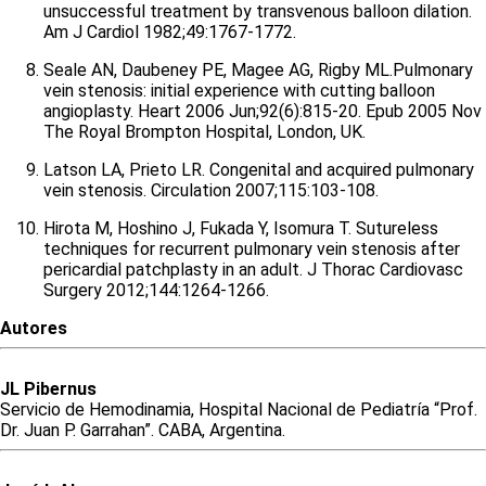
unsuccessful treatment by transvenous balloon dilation.
Am J Cardiol 1982;49:1767-1772.
Seale AN, Daubeney PE, Magee AG, Rigby ML.Pulmonary
vein stenosis: initial experience with cutting balloon
angioplasty. Heart 2006 Jun;92(6):815-20. Epub 2005 Nov
The Royal Brompton Hospital, London, UK.
Latson LA, Prieto LR. Congenital and acquired pulmonary
vein stenosis. Circulation 2007;115:103-108.
Hirota M, Hoshino J, Fukada Y, Isomura T. Sutureless
techniques for recurrent pulmonary vein stenosis after
pericardial patchplasty in an adult. J Thorac Cardiovasc
Surgery 2012;144:1264-1266.
Autores
JL
Pibernus
Servicio de Hemodinamia, Hospital Nacional de Pediatría “Prof.
Dr. Juan P. Garrahan”. CABA, Argentina.