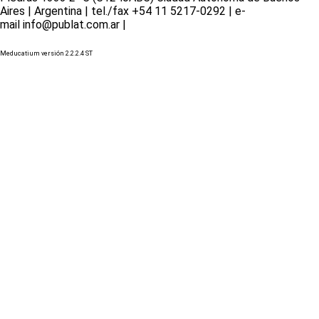
Aires | Argentina | tel./fax +54 11 5217-0292 | e-
mail info@publat.com.ar |
www.publat.com.ar
Meducatium versión 2.2.2.4 ST