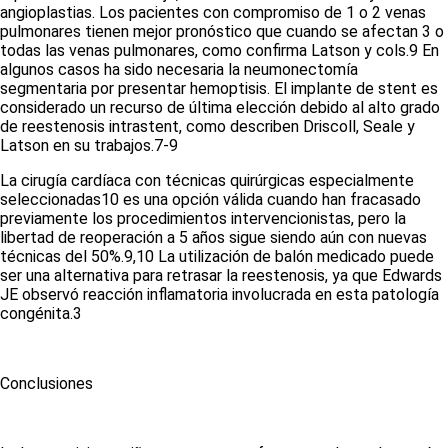
angioplastias. Los pacientes con compromiso de 1 o 2 venas
pulmonares tienen mejor pronóstico que cuando se afectan 3 o
todas las venas pulmonares, como confirma Latson y cols.
9
En
algunos casos ha sido necesaria la neumonectomía
segmentaria por presentar hemoptisis. El implante de
stent
es
considerado un recurso de última elección debido al alto grado
de reestenosis
intrastent
, como describen Driscoll, Seale y
Latson en su trabajos.
7-9
La cirugía cardíaca con técnicas quirúrgicas especialmente
seleccionadas
10
es una opción válida cuando han fracasado
previamente los procedimientos intervencionistas, pero la
libertad de reoperación a 5 años sigue siendo aún con nuevas
técnicas del 50%.
9,10
La utilización de balón medicado puede
ser una alternativa para retrasar la reestenosis, ya que Edwards
JE observó reacción inflamatoria involucrada en esta patología
congénita.
3
Conclusiones