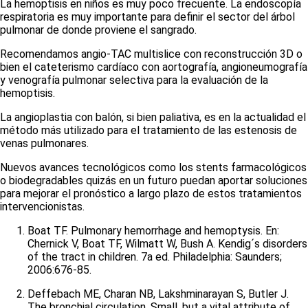
La hemoptisis en niños es muy poco frecuente. La endoscopía
respiratoria es muy importante para definir el sector del árbol
pulmonar de donde proviene el sangrado.
Recomendamos angio-TAC
multislice
con reconstrucción 3D o
bien el cateterismo cardíaco con aortografía, angioneumografía
y venografía pulmonar selectiva para la evaluación de la
hemoptisis.
La angioplastia con balón, si bien paliativa, es en la actualidad el
método más utilizado para el tratamiento de las estenosis de
venas pulmonares.
Nuevos avances tecnológicos como los
stents
farmacológicos
o biodegradables quizás en un futuro puedan aportar soluciones
para mejorar el pronóstico a largo plazo de estos tratamientos
intervencionistas.
Boat TF. Pulmonary hemorrhage and hemoptysis. En:
Chernick V, Boat TF, Wilmatt W, Bush A. Kendig´s disorders
of the tract in children. 7a ed. Philadelphia: Saunders;
2006:676-85.
Deffebach ME, Charan NB, Lakshminarayan S, Butler J.
The bronchial circulation. Small, but a vital attribute of