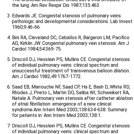
the lung. Am Rev Respir Dis 1987;135:463.
Edwards JE. Congenital stenosis of pulmonary veins:
pathologic and developmental considerations. Lab Invest
1960;9:46-66.
Bini RA, Cleveland DC, Ceballos R, Bargeron LM, Pacifico
AD, Kirklin JW. Congenital pulmonary vein stenosis. Am J
Cardiol 1984;54:369-75.
Driscoll DJ, Hesslein PS, Mullins CE. Congenital stenosis
of individual pulmonary veins: clinical spectrum and
unsuccessful treatment of transvenous balloon dilation.
Am J Cardiol 1982;49:1767-1772.
Saad EB, Marrouche NF, Saad CP, Ha E, Bash D, White RD,
Rhodes J, Prieto L, Martin DO, Saliba WI, Schweikert RA,
Natale A. Pulmonary vein stenosis after catheter ablation
of atrial fibrillation: emergence of a new clinical
syndrome.Ann Intern Med 2003;138:634-638. Summary
for patients in: Ann Intern Med 2003;138:1.
Driscoll DJ, Hesslein PS, Mullins CE. Congenital stenosis
of individual pulmonary veins: clinical spectrum and