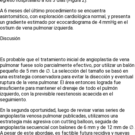
egreso hospitalario a los 3 días
(Figura 2)
.
A 6 meses del último procedimiento se encuentra
asintomático, con exploración cardiológica normal, y presenta
un gradiente estimado por ecocardiograma de 4 mmHg en el
ostium
de vena pulmonar izquierda.
Discusión
Es probable que el tratamiento inicial de angioplastia de vena
pulmonar fuese solo parcialmente efectivo, por utilizar un balón
pequeño de 5 mm de
∅
. La selección del tamaño se basó en
una estrategia conservadora para evitar la disección y eventual
ruptura de la vena pulmonar. El área entonces lograda fue
insuficiente para mantener el drenaje de todo el pulmón
izquierdo, con la previsible reestenosis acaecida en el
seguimiento.
En la segunda oportunidad, luego de revisar varias series de
angioplastia venosa pulmonar publicadas, utilizamos una
estrategia más agresiva con
cutting balloon
, seguida de
angioplastia secuencial con balones de 6 mm y de 12 mm de
∅
.
A pesar de este abordaje, es factible futura recidiva y nuevas