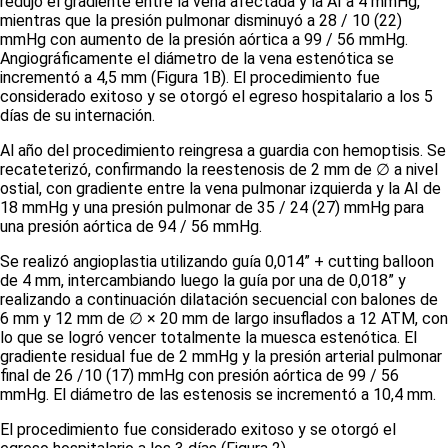
redujo el gradiente entre la vena afectada y la AI a 4 mmHg,
mientras que la presión pulmonar disminuyó a 28 / 10 (22)
mmHg con aumento de la presión aórtica a 99 / 56 mmHg.
Angiográficamente el diámetro de la vena estenótica se
incrementó a 4,5 mm
(Figura 1B).
El procedimiento fue
considerado exitoso y se otorgó el egreso hospitalario a los 5
días de su internación.
Al año del procedimiento reingresa a guardia con hemoptisis. Se
recateterizó, confirmando la reestenosis de 2 mm de
∅
a nivel
ostial, con gradiente entre la vena pulmonar izquierda y la AI de
18 mmHg y una presión pulmonar de 35 / 24 (27) mmHg para
una presión aórtica de 94 / 56 mmHg.
Se realizó angioplastia utilizando guía 0,014” +
cutting balloon
de 4 mm, intercambiando luego la guía por una de 0,018” y
realizando a continuación dilatación secuencial con balones de
6 mm y 12 mm de
∅
× 20 mm de largo insuflados a 12 ATM, con
lo que se logró vencer totalmente la muesca estenótica. El
gradiente residual fue de 2 mmHg y la presión arterial pulmonar
final de 26 /10 (17) mmHg con presión aórtica de 99 / 56
mmHg. El diámetro de las estenosis se incrementó a 10,4 mm.
El procedimiento fue considerado exitoso y se otorgó el