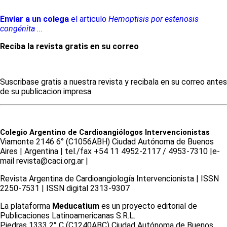
Enviar a un colega
el articulo
Hemoptisis por estenosis
congénita ...
Reciba la revista gratis en su correo
Suscribase gratis a nuestra revista y recibala en su correo antes
de su publicacion impresa.
Colegio Argentino de Cardioangiólogos Intervencionistas
Viamonte 2146 6° (C1056ABH) Ciudad Autónoma de Buenos
Aires | Argentina | tel./fax +54 11 4952-2117 / 4953-7310 |e-
mail revista@caci.org.ar |
www.caci.org.ar
Revista Argentina de Cardioangiologí­a Intervencionista | ISSN
2250-7531 | ISSN digital 2313-9307
La plataforma
Meducatium
es un proyecto editorial de
Publicaciones Latinoamericanas S.R.L.
Piedras 1333 2° C (C1240ABC) Ciudad Autónoma de Buenos