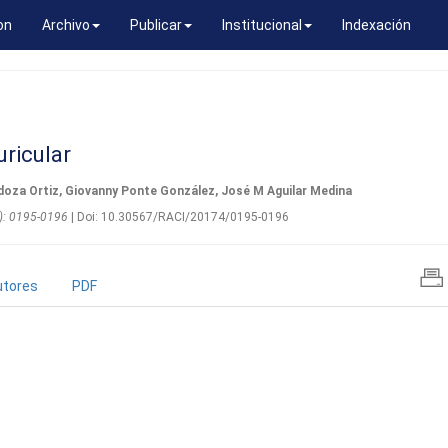
on
Archivo
Publicar
Institucional
Indexación
ricular
ndoza Ortiz, Giovanny Ponte González, José M Aguilar Medina
4): 0195-0196
| Doi: 10.30567/RACI/20174/0195-0196
utores
PDF