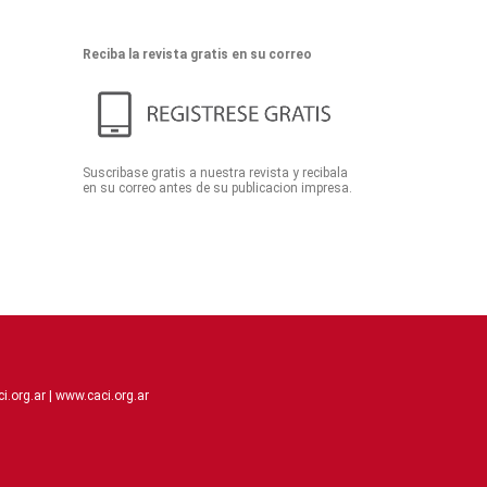
Reciba la revista gratis en su correo
Suscribase gratis a nuestra revista y recibala
en su correo antes de su publicacion impresa.
.org.ar |
www.caci.org.ar