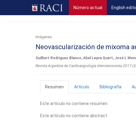
(current)
Número actual
English editi
Imágenes
Neovascularización de mixoma au
Suilbert Rodríguez Blanco, Abel Leyva Quert, José L Me
Revista Argentina de Cardioangiologí­a Intervencionista 2017;(
Resumen
Artículo
Bibliografía
A
Este artículo no contiene resumen
Este artículo no contiene abstract