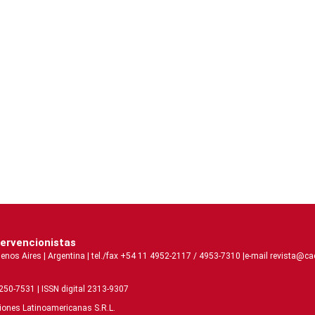
tervencionistas
 Aires | Argentina | tel./fax +54 11 4952-2117 / 4953-7310 |e-mail revista@caci
2250-7531 | ISSN digital 2313-9307
ciones Latinoamericanas S.R.L.