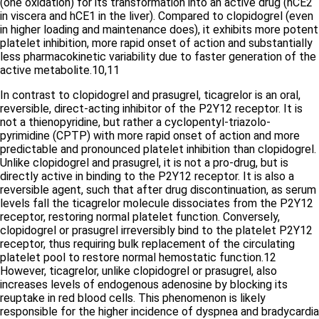
(one oxidation) for its transformation into an active drug (hCE2
in viscera and hCE1 in the liver). Compared to clopidogrel (even
in higher loading and maintenance does), it exhibits more potent
platelet inhibition, more rapid onset of action and substantially
less pharmacokinetic variability due to faster generation of the
active metabolite.
10,11
In contrast to clopidogrel and prasugrel, ticagrelor is an oral,
reversible, direct-acting inhibitor of the P2Y12 receptor. It is
not a thienopyridine, but rather a cyclopentyl-triazolo-
pyrimidine (CPTP) with more rapid onset of action and more
predictable and pronounced platelet inhibition than clopidogrel.
Unlike clopidogrel and prasugrel, it is not a pro-drug, but is
directly active in binding to the P2Y12 receptor. It is also a
reversible agent, such that after drug discontinuation, as serum
levels fall the ticagrelor molecule dissociates from the P2Y12
receptor, restoring normal platelet function. Conversely,
clopidogrel or prasugrel irreversibly bind to the platelet P2Y12
receptor, thus requiring bulk replacement of the circulating
platelet pool to restore normal hemostatic function.
12
However, ticagrelor, unlike clopidogrel or prasugrel, also
increases levels of endogenous adenosine by blocking its
reuptake in red blood cells. This phenomenon is likely
responsible for the higher incidence of dyspnea and bradycardia