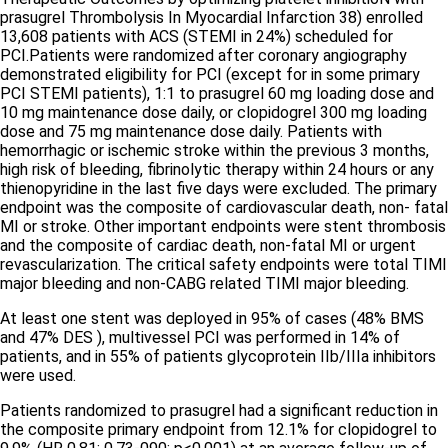
prasugrel Thrombolysis In Myocardial Infarction 38) enrolled
13,608 patients with ACS (STEMI in 24%) scheduled for
PCI.Patients were randomized after coronary angiography
demonstrated eligibility for PCI (except for in some primary
PCI STEMI patients), 1:1 to prasugrel 60 mg loading dose and
10 mg maintenance dose daily, or clopidogrel 300 mg loading
dose and 75 mg maintenance dose daily. Patients with
hemorrhagic or ischemic stroke within the previous 3 months,
high risk of bleeding, fibrinolytic therapy within 24 hours or any
thienopyridine in the last five days were excluded. The primary
endpoint was the composite of cardiovascular death, non- fatal
MI or stroke. Other important endpoints were stent thrombosis
and the composite of cardiac death, non-fatal MI or urgent
revascularization. The critical safety endpoints were total TIMI
major bleeding and non-CABG related TIMI major bleeding.
At least one stent was deployed in 95% of cases (48% BMS
and 47% DES ), multivessel PCI was performed in 14% of
patients, and in 55% of patients glycoprotein IIb/IIIa inhibitors
were used.
Patients randomized to prasugrel had a significant reduction in
the composite primary endpoint from 12.1% for clopidogrel to