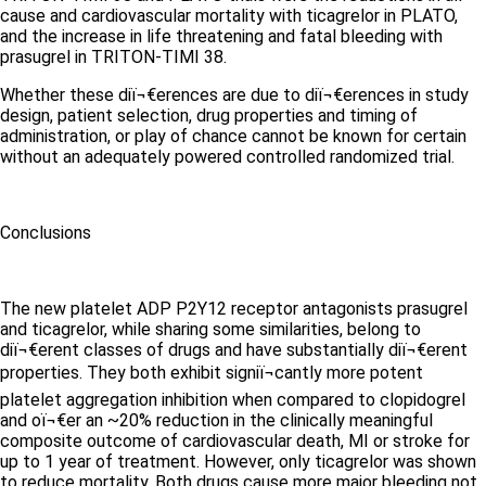
cause and cardiovascular mortality with ticagrelor in PLATO,
and the increase in life threatening and fatal bleeding with
prasugrel in TRITON-TIMI 38.
Whether these diï¬€erences are due to diï¬€erences in study
design, patient selection, drug properties and timing of
administration, or play of chance cannot be known for certain
without an adequately powered controlled randomized trial.
Conclusions
The new platelet ADP P2Y12 receptor antagonists prasugrel
and ticagrelor, while sharing some similarities, belong to
diï¬€erent classes of drugs and have substantially diï¬€erent
properties. They both exhibit signiï¬cantly more potent
platelet aggregation inhibition when compared to clopidogrel
and oï¬€er an ~20% reduction in the clinically meaningful
composite outcome of cardiovascular death, MI or stroke for
up to 1 year of treatment. However, only ticagrelor was shown
to reduce mortality. Both drugs cause more major bleeding not