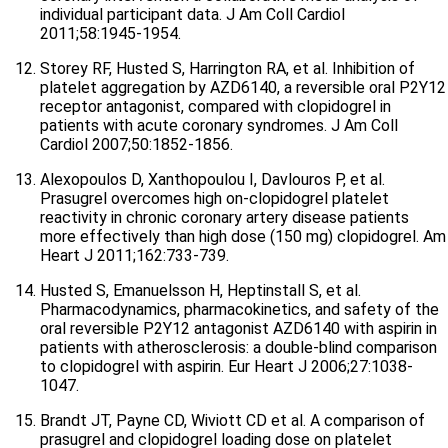
individual participant data. J Am Coll Cardiol
2011;58:1945-1954.
Storey RF, Husted S, Harrington RA, et al. Inhibition of
platelet aggregation by AZD6140, a reversible oral P2Y12
receptor antagonist, compared with clopidogrel in
patients with acute coronary syndromes. J Am Coll
Cardiol 2007;50:1852-1856.
Alexopoulos D, Xanthopoulou I, Davlouros P, et al.
Prasugrel overcomes high on-clopidogrel platelet
reactivity in chronic coronary artery disease patients
more effectively than high dose (150 mg) clopidogrel. Am
Heart J 2011;162:733-739.
Husted S, Emanuelsson H, Heptinstall S, et al.
Pharmacodynamics, pharmacokinetics, and safety of the
oral reversible P2Y12 antagonist AZD6140 with aspirin in
patients with atherosclerosis: a double-blind comparison
to clopidogrel with aspirin. Eur Heart J 2006;27:1038-
1047.
Brandt JT, Payne CD, Wiviott CD et al. A comparison of
prasugrel and clopidogrel loading dose on platelet