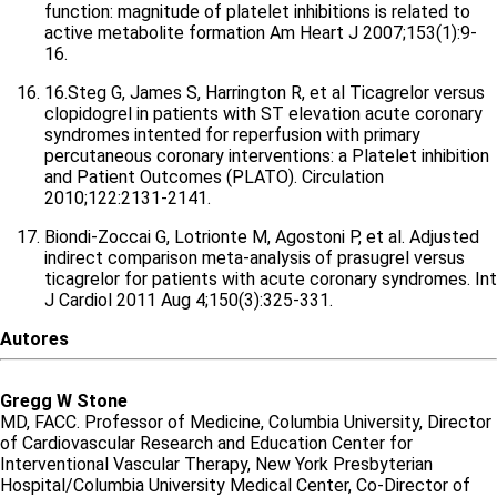
function: magnitude of platelet inhibitions is related to
active metabolite formation Am Heart J 2007;153(1):9-
16.
16.Steg G, James S, Harrington R, et al Ticagrelor versus
clopidogrel in patients with ST elevation acute coronary
syndromes intented for reperfusion with primary
percutaneous coronary interventions: a Platelet inhibition
and Patient Outcomes (PLATO). Circulation
2010;122:2131-2141.
Biondi-Zoccai G, Lotrionte M, Agostoni P, et al. Adjusted
indirect comparison meta-analysis of prasugrel versus
ticagrelor for patients with acute coronary syndromes. Int
J Cardiol 2011 Aug 4;150(3):325-331.
Autores
Gregg
W
Stone
MD, FACC. Professor of Medicine, Columbia University, Director
of Cardiovascular Research and Education Center for
Interventional Vascular Therapy, New York Presbyterian
Hospital/Columbia University Medical Center, Co-Director of