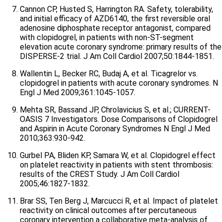
Cannon CP, Husted S, Harrington RA. Safety, tolerability,
and initial efficacy of AZD6140, the first reversible oral
adenosine diphosphate receptor antagonist, compared
with clopidogrel, in patients with non-ST-segment
elevation acute coronary syndrome: primary results of the
DISPERSE-2 trial. J Am Coll Cardiol 2007;50:1844-1851.
Wallentin L, Becker RC, Budaj A, et al. Ticagrelor vs.
clopidogrel in patients with acute coronary syndromes. N
Engl J Med 2009;361:1045-1057.
Mehta SR, Bassand JP, Chrolavicius S, et al.; CURRENT-
OASIS 7 Investigators. Dose Comparisons of Clopidogrel
and Aspirin in Acute Coronary Syndromes N Engl J Med
2010;363:930-942.
Gurbel PA, Bliden KP, Samara W, et al. Clopidogrel effect
on platelet reactivity in patients with stent thrombosis:
results of the CREST Study. J Am Coll Cardiol
2005;46:1827-1832.
Brar SS, Ten Berg J, Marcucci R, et al. Impact of platelet
reactivity on clinical outcomes after percutaneous
coronary intervention a collaborative meta-analysis of