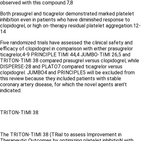
observed with this compound.
7,8
Both prasugrel and ticagrelor demonstrated marked platelet
inhibition even in patients who have diminished response to
clopidogrel, or high on-therapy residual platelet aggregation.
12-
14
Five randomized trials have assessed the clinical safety and
efficacy of clopidogrel in comparison with either prasugrelor
ticagrelor,
4-9
PRINCIPLE TIMI 44,
4
JUMBO-TIMI 26,
5
and
TRITON-TIMI 38 compared prasugrel versus clopidogrel, while
DISPERSE-2
8
and PLATO
7
compared ticagrelor versus
clopidogrel. JUMBO
4
and PRINCIPLE
5
will be excluded from
this review because they included patients with stable
coronary artery disease, for which the novel agents aren’t
indicated.
TRITON-TIMI 38
The TRITON-TIMI 38 (TRial to assess Improvement in
Therapeutic Outcomes by optimizing platelet inhibitioN with