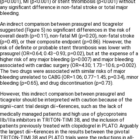
(p=0.001), MI (p<0.001) or stent thrombosis (p<0.001) without
any significant difference in non-fatal stroke or total major
bleeding.
An indirect comparison between prasugrel and ticagrelor
suggested
(Figure 5)
no significant differences in the risk of
overall death (p=0.11), non-fatal MI (p=0.20), non-fatal stroke
(p=0.49), or their composite endpoint (p=0.86). However, the
risk of definite or probable stent thrombosis was lower with
prasugrel (OR=0.64; 0.43–0.93; p=0.02), but at the expense of a
higher risk of any major bleeding (p=0.007) and major bleeding
associated with cardiac surgery (OR=4.30; 1.73–10.6; p=0.002).
The two drugs were associated with similar risks of major
bleeding unrelated to CABG (OR=1.06; 0.77–1.45; p=0.34), minor
bleeding (p=0.65), and drug discontinuation (p=0.73).
However, this indirect comparison between prasugrel and
ticagrelor should be interpreted with caution because of the
signiï¬cant trial design diï¬€erences, such as the lack of
medically managed patients and high use of glycoproteins
IIb/IIIa inhibitors in TRITON-TIMI 38, and the inclusion of
patients previously treated with clopidogrel in PLATO. Arguably
the largest diï¬€erences in the results between the pivotal
TRITON-TIMI 38 and PLATO trials were the reductions in all-