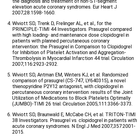
the diagnosis and treatment of non-ST-segment
elevation acute coronary syndromes. Eur Heart J
2007;28:1598-1660.
Wiviott SD, Trenk D, Frelinger AL, et al., for the
PRINCIPLE-TIMI 44 Investigators. Prasugrel compared
with high loading- and maintenance dose clopidogrel in
patients with planned percutaneous coronary
intervention: the Prasugrel in Comparison to Clopidogrel
for Inhibition of Platelet Activation and Aggregation-
Thrombolysis in Myocardial Infarction 44 trial. Circulation
2007;116:2923-2932.
Wiviott SD, Antman EM, Winters KJ, et al. Randomized
comparison of prasugrel (CS-747, LY640315), a novel
thienopyridine P2Y12 antagonist, with clopidogrel in
percutaneous coronary intervention: results of the Joint
Utilization of Medications to Block Platelets Optimally
(JUMBO)-TIMI 26 trial. Circulation 2005;111:3366-3373.
Wiviott SD, Braunwald E, McCabe CH, et al. TRITON-TIMI
38 Investigators. Prasugrel vs. clopidogrel in patients with
acute coronary syndromes. N Engl J Med 2007;357:2001-
2015.