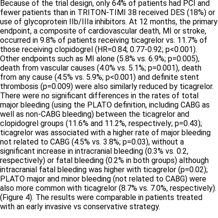
Because of the trial design, only 64% of patients had PCI and
fewer patients than in TRITON-TIMI 38 received DES (18%) or
use of glycoprotein IIb/IIIa inhibitors. At 12 months, the primary
endpoint, a composite of cardiovascular death, MI or stroke,
occurred in 9.8% of patients receiving ticagrelor vs. 11.7% of
those receiving clopidogrel (HR=0.84; 0.77-0.92; p<0.001).
Other endpoints such as MI alone (5.8% vs. 6.9%; p=0.005),
death from vascular causes (4.0% vs. 5.1%; p=0.001), death
from any cause (4.5% vs. 5.9%; p<0.001) and definite stent
thrombosis (p=0.009) were also similarly reduced by ticagrelor.
There were no significant differences in the rates of total
major bleeding (using the PLATO definition, including CABG as
well as non-CABG bleeding) between the ticagrelor and
clopidogrel groups (11.6% and 11.2%, respectively; p=0.43);
ticagrelor was associated with a higher rate of major bleeding
not related to CABG (4.5% vs. 3.8%; p=0.03), without a
significant increase in intracranial bleeding (0.3% vs. 0.2,
respectively) or fatal bleeding (0.2% in both groups) although
intracranial fatal bleeding was higher with ticagrelor (p=0.02);
PLATO major and minor bleeding (not related to CABG) were
also more common with ticagrelor (8.7% vs. 7.0%, respectively).
(Figure 4).
The results were comparable in patients treated
with an early invasive vs conservative strategy.