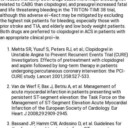
related to CABG than clopidogrel, and prasugrel increased fatal
and life threatening bleeding in the TRITON-TIMI 38 trial,
although this adverse eï¬€ect may be mitigated by excluding
the highest risk patients for bleeding, especially those with
prior stroke and TIA, and elderly and low body weight patients.
Both drugs are preferred to clopidogrel in ACS in patients with
an appropriate clinical proï¬le.
Mehta SR, Yusuf S, Peters RJ, et al.; Clopidogrel in
Unstable Angina to Prevent Recurrent Events Trial (CURE)
Investigators. Effects of pretreatment with clopidogrel
and aspirin followed by long-term therapy in patients
undergoing percutaneous coronary intervention: the PCI-
CURE study. Lancet 2001;358:527-533.
Van de Werf F, Bax J, Betriu A, et al. Management of
acute myocardial infarction in patients presenting with
persistent ST-segment elevation: the Task Force on the
Management of ST-Segment Elevation Acute Myocardial
Infarction of the European Society of Cardiology. Eur
Heart J 2008;29:2909-2945.
Bassand JP, Hamm CW, Ardissino D, et al. Guidelines for