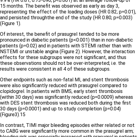
9.9% (HR 0.81; 0.73-090; p<0.001) at an average follow-up of
15 months. The benefit was observed as early as day 3,
representing the effect of the loading doses (HR 0.82; p=0.01),
and persisted throughthe end of the study (HR 0.80; p=0.003)
(Figure 1).
Of interest, the benefit of prasugrel tended to be more
pronounced in diabetic patients (p<0.001) than in non-diabetic
patients (p=0.02) and in patients with STEMI rather than with
NSTEMI or unstable angina
(Figure 2)
. However, the interaction
effects for these subgroups were not significant, and thus
these observations should not be over-interpreted; i.e. the
results were consistent in all 4 of these subgroups.
Other endpoints such as non-fatal MI, and stent thrombosis
were also significantly reduced with prasugrel compared to
clopidogrel. In patients with BMS, early stent thrombosis
(within 30 days) was significantly reduced (p=0.0009) whereas
with DES stent thrombosis was reduced both during the first
30 days (p=0.0001) and up to study completion (p=0.04)
(Figure3).
15
In contrast, TIMI major bleeding episodes either related or not
to CABG were significantly more common in the prasugrel arm;
bleeding risk was especially increased with prasugrel in patients