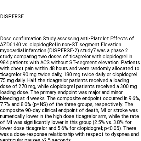
DISPERSE
Dose confIrmation Study assessing anti-Platelet Effects of
AZD6140 vs. clopidogRel in non-ST segment Elevation
myocardial infarction (DISPERSE-2) study
7
was a phase 2
study comparing two doses of ticagrelor with clopidogrel in
984 patients with ACS without ST-segment elevation. Patients
with chest pain within 48 hours and were randomly allocated to
ticagrelor 90 mg twice daily, 180 mg twice daily or clopidogrel
75 mg daily. Half the ticagrelor patients received a loading
dose of 270 mg, while clopidogrel patients received a 300 mg
loading dose. The primary endpoint was major and minor
bleeding at 4 weeks. The composite endpoint occurred in 9.6%,
7.7% and 8.0% (p=NS) of the three groups, respectively. The
composite 90-day clinical endpoint of death, MI or stroke was
numerically lower in the high dose ticagrelor arm, while the rate
of MI was significantly lower in this group (2.5% vs. 3.8% for
lower dose ticagrelor and 5.6% for clopidogrel; p<0.05). There
was a dose-response relationship with respect to dyspnea and
ventricular pauses >2.5 seconds.