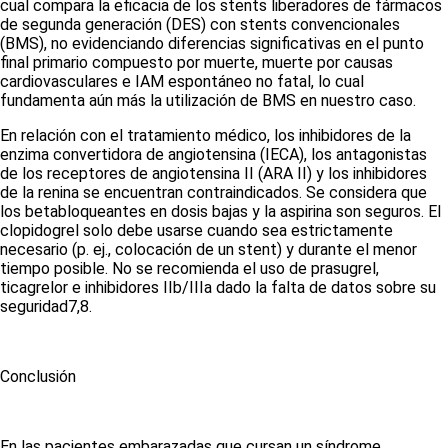
cual compara la eficacia de los
stents
liberadores de fármacos
de segunda generación (DES) con
stents
convencionales
(BMS), no evidenciando diferencias significativas en el punto
final primario compuesto por muerte, muerte por causas
cardiovasculares e IAM espontáneo no fatal, lo cual
fundamenta aún más la utilización de BMS en nuestro caso.
En relación con el tratamiento médico, los inhibidores de la
enzima convertidora de angiotensina (IECA), los antagonistas
de los receptores de angiotensina II (ARA II) y los inhibidores
de la renina se encuentran contraindicados. Se considera que
los betabloqueantes en dosis bajas y la aspirina son seguros. El
clopidogrel solo debe usarse cuando sea estrictamente
necesario (p. ej., colocación de un
stent
) y durante el menor
tiempo posible. No se recomienda el uso de prasugrel,
ticagrelor e inhibidores IIb/IIIa dado la falta de datos sobre su
seguridad
7,8
.
Conclusión
En las pacientes embarazadas que cursan un síndrome