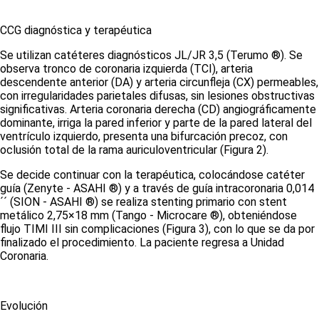
CCG diagnóstica y terapéutica
Se utilizan catéteres diagnósticos JL/JR 3,5 (Terumo ®). Se
observa tronco de coronaria izquierda (TCI), arteria
descendente anterior (DA) y arteria circunfleja (CX) permeables,
con irregularidades parietales difusas, sin lesiones obstructivas
significativas. Arteria coronaria derecha (CD) angiográficamente
dominante, irriga la pared inferior y parte de la pared lateral del
ventrículo izquierdo, presenta una bifurcación precoz, con
oclusión total de la rama auriculoventricular
(Figura 2)
.
Se decide continuar con la terapéutica, colocándose catéter
guía (Zenyte - ASAHI ®) y a través de guía intracoronaria 0,014
´´ (SION - ASAHI ®) se realiza
stenting
primario con
stent
metálico 2,75×18 mm (Tango - Microcare ®), obteniéndose
flujo TIMI III sin complicaciones
(Figura 3)
, con lo que se da por
finalizado el procedimiento. La paciente regresa a Unidad
Coronaria.
Evolución