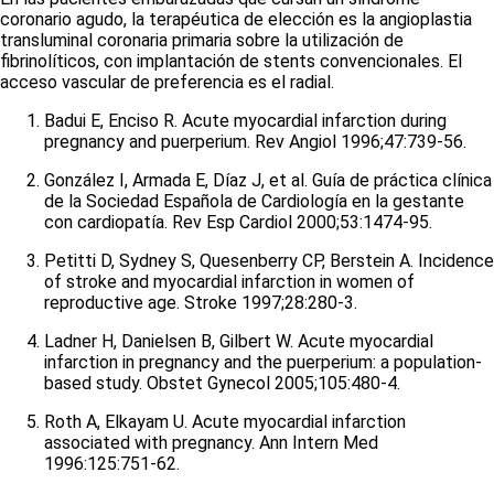
coronario agudo, la terapéutica de elección es la angioplastia
transluminal coronaria primaria sobre la utilización de
fibrinolíticos, con implantación de
stents
convencionales. El
acceso vascular de preferencia es el radial.
Badui E, Enciso R. Acute myocardial infarction during
pregnancy and puerperium. Rev Angiol 1996;47:739-56.
González I, Armada E, Díaz J, et al. Guía de práctica clínica
de la Sociedad Española de Cardiología en la gestante
con cardiopatía. Rev Esp Cardiol 2000;53:1474-95.
Petitti D, Sydney S, Quesenberry CP, Berstein A. Incidence
of stroke and myocardial infarction in women of
reproductive age. Stroke 1997;28:280-3.
Ladner H, Danielsen B, Gilbert W. Acute myocardial
infarction in pregnancy and the puerperium: a population-
based study. Obstet Gynecol 2005;105:480-4.
Roth A, Elkayam U. Acute myocardial infarction
associated with pregnancy. Ann Intern Med
1996:125:751-62.