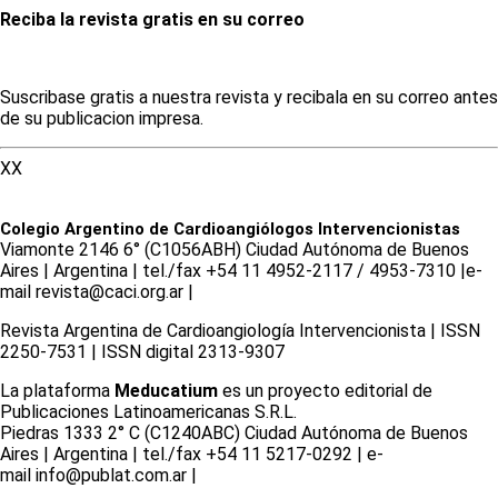
Reciba la revista gratis en su correo
Suscribase gratis a nuestra revista y recibala en su correo antes
de su publicacion impresa.
XX
Colegio Argentino de Cardioangiólogos Intervencionistas
Viamonte 2146 6° (C1056ABH) Ciudad Autónoma de Buenos
Aires | Argentina | tel./fax +54 11 4952-2117 / 4953-7310 |e-
mail revista@caci.org.ar |
www.caci.org.ar
Revista Argentina de Cardioangiologí­a Intervencionista | ISSN
2250-7531 | ISSN digital 2313-9307
La plataforma
Meducatium
es un proyecto editorial de
Publicaciones Latinoamericanas S.R.L.
Piedras 1333 2° C (C1240ABC) Ciudad Autónoma de Buenos
Aires | Argentina | tel./fax +54 11 5217-0292 | e-
mail info@publat.com.ar |
www.publat.com.ar