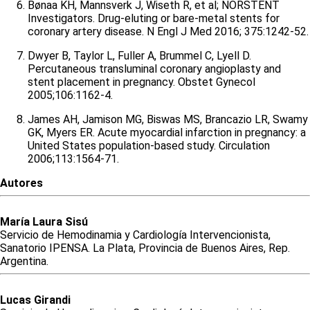
Bønaa KH, Mannsverk J, Wiseth R, et al; NORSTENT
Investigators. Drug-eluting or bare-metal stents for
coronary artery disease. N Engl J Med 2016; 375:1242-52.
Dwyer B, Taylor L, Fuller A, Brummel C, Lyell D.
Percutaneous transluminal coronary angioplasty and
stent placement in pregnancy. Obstet Gynecol
2005;106:1162-4.
James AH, Jamison MG, Biswas MS, Brancazio LR, Swamy
GK, Myers ER. Acute myocardial infarction in pregnancy: a
United States population-based study. Circulation
2006;113:1564-71.
Autores
María
Laura
Sisú
Servicio de Hemodinamia y Cardiología Intervencionista,
Sanatorio IPENSA. La Plata, Provincia de Buenos Aires, Rep.
Argentina.
Lucas
Girandi