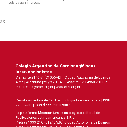
publicacion impresa.
XX
Colegio Argentino de Cardioangiólogos
Intervencionistas
Viamonte 2146 6° (C1056ABH) Ciudad Autónoma de Buenos
Aires | Argentina | tel./fax +54 11 4952-2117 / 4953-7310 |e-
mail revista@caci.org.ar |
www.caci.org.ar
Revista Argentina de Cardioangiologí­a Intervencionista | ISSN
2250-7531 | ISSN digital 2313-9307
La plataforma
Meducatium
es un proyecto editorial de
Publicaciones Latinoamericanas S.R.L.
Piedras 1333 2° C (C1240ABC) Ciudad Autónoma de Buenos