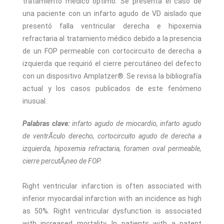
tratamiento médico óptimo. Se presenta el caso de
una paciente con un infarto agudo de VD aislado que
presentó falla ventricular derecha e hipoxemia
refractaria al tratamiento médico debido a la presencia
de un FOP permeable con cortocircuito de derecha a
izquierda que requirió el cierre percutáneo del defecto
con un dispositivo Amplatzer®. Se revisa la bibliografía
actual y los casos publicados de este fenómeno
inusual.
Palabras clave:
infarto agudo de miocardio, infarto agudo
de ventrÃ­culo derecho, cortocircuito agudo de derecha a
izquierda, hipoxemia refractaria, foramen oval permeable,
cierre percutÃ¡neo de FOP.
Right ventricular infarction is often associated with
inferior myocardial infarction with an incidence as high
as 50%. Right ventricular dysfunction is associated
with increased mortality. In patients with a patent