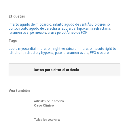
Etiquetas
infarto agudo de miocardio
,
infarto agudo de ventrÃ­culo derecho
,
cortocircuito agudo de derecha a izquierda
,
hipoxemia refractaria
,
foramen oval permeable
,
cierre percutÃ¡neo de FOP
Tags
acute myocardial infarction
,
right ventricular infarction
,
acute right-to-
left shunt
,
refractory hypoxia
,
patent foramen ovale
,
PFO closure
Datos para citar el articulo
Vea también
Artículos de la sección
Caso Clínico
Todas las secciones